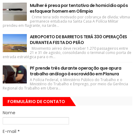
Mulher é presa por tentativa de homicídio após
esfaquear homem em Olímpia
Crime teria sido motivado por cobrança de dívida; vítima
permanece entubada na Santa Casa A Polícia Militar
prendeu em flagrante, na tarde...
AEROPORTO DE BARRETOS TERÁ 330 OPERAÇÕES
DURANTE A FESTA DO PEÃO
Movimento aéreo deve receber 1.270 passageiros entre
21 e 31 de agosto, consolidando o terminal como porta de
entrada estratégica para o m...
PF prende três durante operação que apura
trabalho análogo à escravidão em Planura
A Polícia Federal, o Ministério Público do Trabalho e o
Ministério do Trabalho e Emprego, por meio da Gerência
Regional do Trabalho em Ubera...
FORMULÁRIO DE CONTATO
Nome
E-mail
*