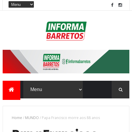
Home
/
MUNDO
/
Papa Francisco morre aos 88 anos