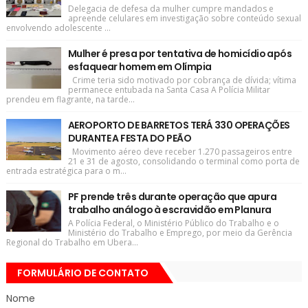
Delegacia de defesa da mulher cumpre mandados e
apreende celulares em investigação sobre conteúdo sexual
envolvendo adolescente ...
Mulher é presa por tentativa de homicídio após
esfaquear homem em Olímpia
Crime teria sido motivado por cobrança de dívida; vítima
permanece entubada na Santa Casa A Polícia Militar
prendeu em flagrante, na tarde...
AEROPORTO DE BARRETOS TERÁ 330 OPERAÇÕES
DURANTE A FESTA DO PEÃO
Movimento aéreo deve receber 1.270 passageiros entre
21 e 31 de agosto, consolidando o terminal como porta de
entrada estratégica para o m...
PF prende três durante operação que apura
trabalho análogo à escravidão em Planura
A Polícia Federal, o Ministério Público do Trabalho e o
Ministério do Trabalho e Emprego, por meio da Gerência
Regional do Trabalho em Ubera...
FORMULÁRIO DE CONTATO
Nome