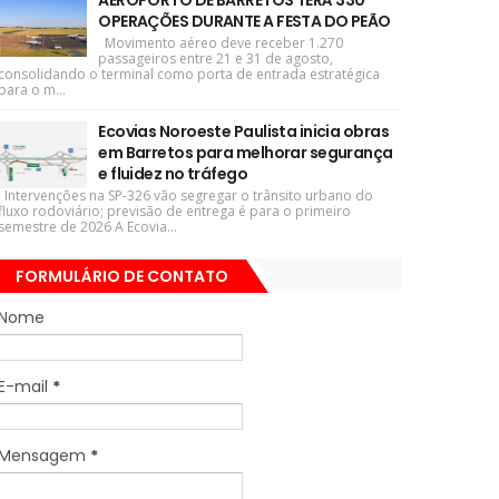
AEROPORTO DE BARRETOS TERÁ 330
OPERAÇÕES DURANTE A FESTA DO PEÃO
Movimento aéreo deve receber 1.270
passageiros entre 21 e 31 de agosto,
consolidando o terminal como porta de entrada estratégica
para o m...
Ecovias Noroeste Paulista inicia obras
em Barretos para melhorar segurança
e fluidez no tráfego
Intervenções na SP-326 vão segregar o trânsito urbano do
fluxo rodoviário; previsão de entrega é para o primeiro
semestre de 2026 A Ecovia...
FORMULÁRIO DE CONTATO
Nome
E-mail
*
Mensagem
*