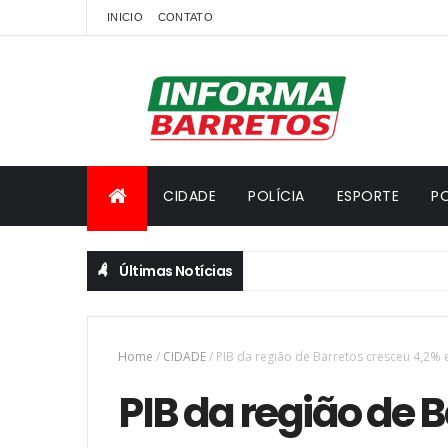
INICIO
CONTATO
CIDADE
POLÍCIA
ESPORTE
PO
Últimas Notícias
Home
/
CIDADE
/
PIB da região de Barretos cresceu 4,2%
PIB da região de 