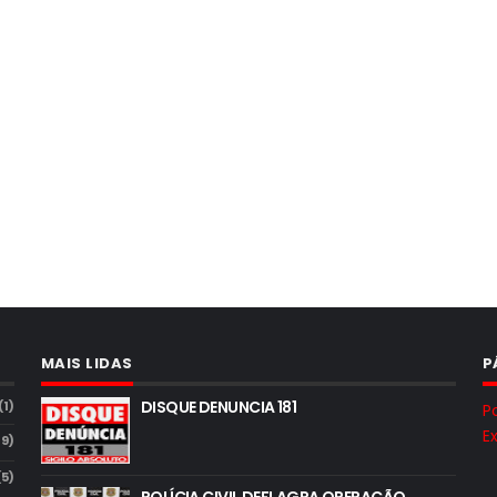
MAIS LIDAS
P
DISQUE DENUNCIA 181
(1)
P
E
19)
(5)