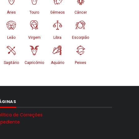
ÁGINAS
olítica de Correções
xpediente