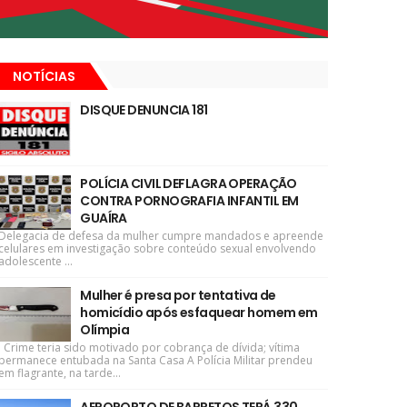
NOTÍCIAS
DISQUE DENUNCIA 181
POLÍCIA CIVIL DEFLAGRA OPERAÇÃO
CONTRA PORNOGRAFIA INFANTIL EM
GUAÍRA
Delegacia de defesa da mulher cumpre mandados e apreende
celulares em investigação sobre conteúdo sexual envolvendo
adolescente ...
Mulher é presa por tentativa de
homicídio após esfaquear homem em
Olímpia
Crime teria sido motivado por cobrança de dívida; vítima
permanece entubada na Santa Casa A Polícia Militar prendeu
em flagrante, na tarde...