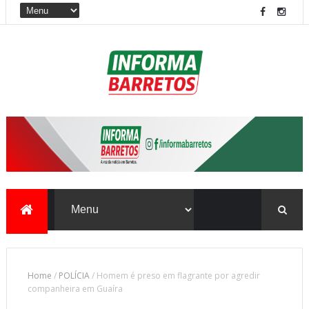
Home
/
POLÍCIA
/
Homem é preso em flagrante por agredir
companheira em Guaíra