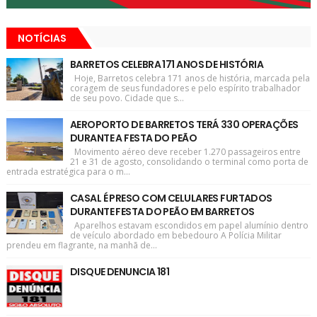
NOTÍCIAS
BARRETOS CELEBRA 171 ANOS DE HISTÓRIA
Hoje, Barretos celebra 171 anos de história, marcada pela
coragem de seus fundadores e pelo espírito trabalhador
de seu povo. Cidade que s...
AEROPORTO DE BARRETOS TERÁ 330 OPERAÇÕES
DURANTE A FESTA DO PEÃO
Movimento aéreo deve receber 1.270 passageiros entre
21 e 31 de agosto, consolidando o terminal como porta de
entrada estratégica para o m...
CASAL É PRESO COM CELULARES FURTADOS
DURANTE FESTA DO PEÃO EM BARRETOS
Aparelhos estavam escondidos em papel alumínio dentro
de veículo abordado em bebedouro A Polícia Militar
prendeu em flagrante, na manhã de...
DISQUE DENUNCIA 181