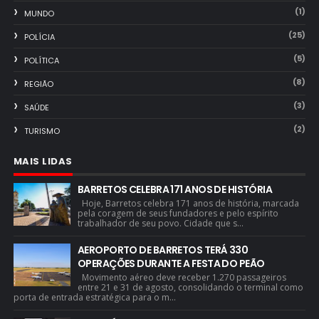
(1)
MUNDO
(25)
POLÍCIA
(5)
POLÍTICA
(8)
REGIÃO
(3)
SAÚDE
(2)
TURISMO
MAIS LIDAS
BARRETOS CELEBRA 171 ANOS DE HISTÓRIA
Hoje, Barretos celebra 171 anos de história, marcada
pela coragem de seus fundadores e pelo espírito
trabalhador de seu povo. Cidade que s...
AEROPORTO DE BARRETOS TERÁ 330
OPERAÇÕES DURANTE A FESTA DO PEÃO
Movimento aéreo deve receber 1.270 passageiros
entre 21 e 31 de agosto, consolidando o terminal como
porta de entrada estratégica para o m...